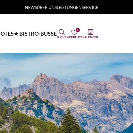
NEWS
ÜBER UNS
LEISTUNGEN
SERVICE
0
OTE
5★ BISTRO-BUSSE
SUCHE
MERKLISTE
KALENDER