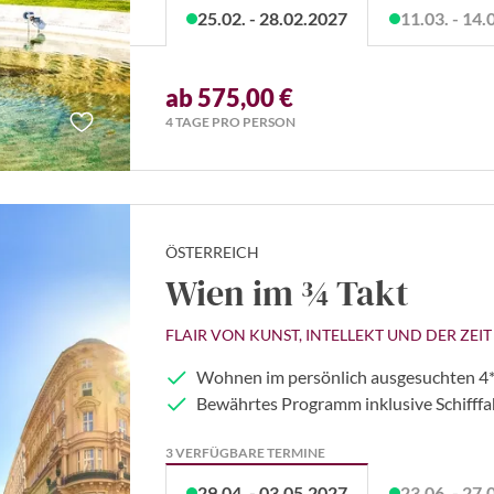
25.02. - 28.02.2027
11.03. - 14
ab 575,00 €
4 TAGE PRO PERSON
ÖSTERREICH
Wien im ¾ Takt
FLAIR VON KUNST, INTELLEKT UND DER ZEI
Wohnen im persönlich ausgesuchten 4*
Bewährtes Programm inklusive Schifffa
3 VERFÜGBARE TERMINE
29.04. - 03.05.2027
23.06. - 27