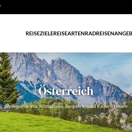
R
REISEZIELE
REISEARTEN
RADREISEN
ANGEB
Österreich
Alpenpanorama, Kristallseen, Bergdörfer und Kaiserschmarn