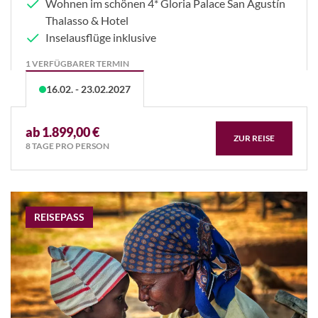
Wohnen im schönen 4* Gloria Palace San Agustín
Thalasso & Hotel
Inselausflüge inklusive
1 VERFÜGBARER TERMIN
16.02. - 23.02.2027
ab 1.899,00 €
ZUR REISE
8 TAGE PRO PERSON
REISEPASS